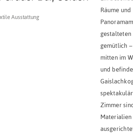
Räume und
tile Ausstattung
Panoramamo
gestalteten
gemütlich –
mitten im W
und befinde
Gaislachko
spektakulär
Zimmer sind
Materialien
ausgerichte