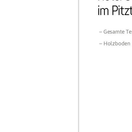
im Pitz
– Gesamte Tex
– Holzboden