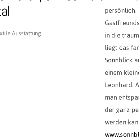
tal
persönlich. 
Gastfreunds
tile Ausstattung
in die trau
liegt das fa
Sonnblick a
einem klein
Leonhard. A
man entspan
der ganz pe
werden kan
www.sonnbli